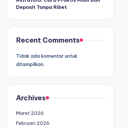
Astratoto: Cara Praktis Main dan
Deposit Tanpa Ribet
Recent Comments
Tidak ada komentar untuk
ditampilkan.
Archives
Maret 2026
Februari 2026