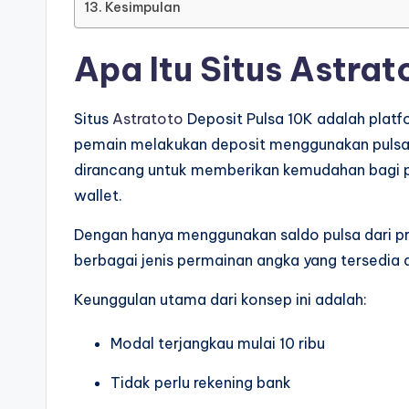
Kesimpulan
Apa Itu Situs Astrat
Situs
Astratoto
Deposit Pulsa 10K adalah plat
pemain melakukan deposit menggunakan pulsa de
dirancang untuk memberikan kemudahan bagi pe
wallet.
Dengan hanya menggunakan saldo pulsa dari pr
berbagai jenis permainan angka yang tersedia 
Keunggulan utama dari konsep ini adalah:
Modal terjangkau mulai 10 ribu
Tidak perlu rekening bank