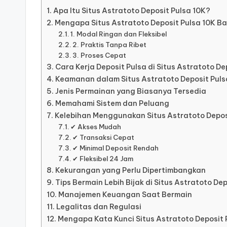
Apa Itu Situs Astratoto Deposit Pulsa 10K?
Mengapa Situs Astratoto Deposit Pulsa 10K Ba
1. Modal Ringan dan Fleksibel
2. Praktis Tanpa Ribet
3. Proses Cepat
Cara Kerja Deposit Pulsa di Situs Astratoto De
Keamanan dalam Situs Astratoto Deposit Puls
Jenis Permainan yang Biasanya Tersedia
Memahami Sistem dan Peluang
Kelebihan Menggunakan Situs Astratoto Depos
✔ Akses Mudah
✔ Transaksi Cepat
✔ Minimal Deposit Rendah
✔ Fleksibel 24 Jam
Kekurangan yang Perlu Dipertimbangkan
Tips Bermain Lebih Bijak di Situs Astratoto Dep
Manajemen Keuangan Saat Bermain
Legalitas dan Regulasi
Mengapa Kata Kunci Situs Astratoto Deposit 