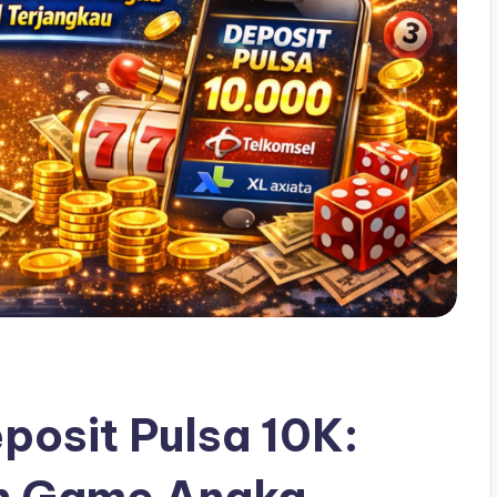
posit Pulsa 10K: