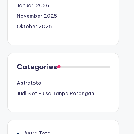
Januari 2026
November 2025
Oktober 2025
Categories
Astratoto
Judi Slot Pulsa Tanpa Potongan
Astra Toto