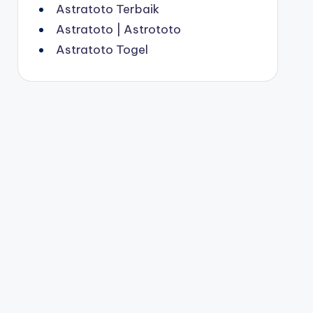
Astratoto Terbaik
Astratoto | Astrototo
Astratoto Togel