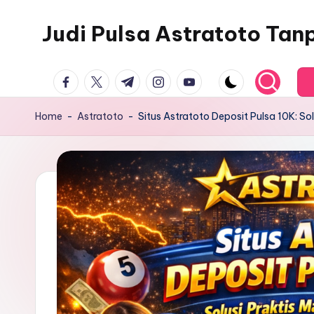
Judi Pulsa Astratoto Tan
Skip
to
Main
content
facebook.com
twitter.com
t.me
instagram.com
youtube.com
di
Astratoto
Home
-
Astratoto
-
Situs Astratoto Deposit Pulsa 10K: S
kini
lebih
mudah
dengan
deposit
pulsa
tanpa
potongan.
Transaksi
cepat,