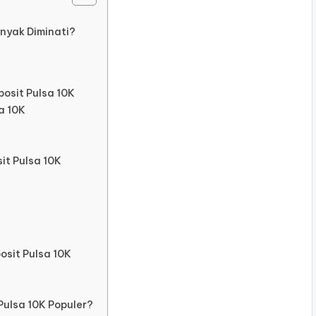
nyak Diminati?
posit Pulsa 10K
a 10K
it Pulsa 10K
osit Pulsa 10K
Pulsa 10K Populer?