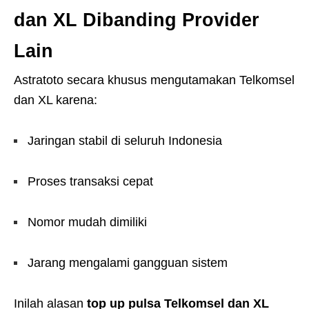
dan XL Dibanding Provider
Lain
Astratoto secara khusus mengutamakan Telkomsel
dan XL karena:
Jaringan stabil di seluruh Indonesia
Proses transaksi cepat
Nomor mudah dimiliki
Jarang mengalami gangguan sistem
Inilah alasan
top up pulsa Telkomsel dan XL