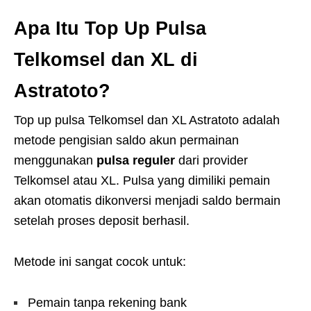
Apa Itu Top Up Pulsa
Telkomsel dan XL di
Astratoto?
Top up pulsa Telkomsel dan XL Astratoto adalah
metode pengisian saldo akun permainan
menggunakan
pulsa reguler
dari provider
Telkomsel atau XL. Pulsa yang dimiliki pemain
akan otomatis dikonversi menjadi saldo bermain
setelah proses deposit berhasil.
Metode ini sangat cocok untuk:
Pemain tanpa rekening bank