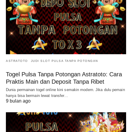
ASTRATOTO
JUDI SLOT PULSA TANPA POTONGAN
Togel Pulsa Tanpa Potongan Astratoto: Cara
Praktis Main dan Deposit Tanpa Ribet
Dunia permainan togel online kini semakin modern. Jika dulu pemain
hanya bisa bermain lewat transfer…
9 bulan ago