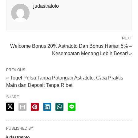
judastratoto
NEXT
Welcome Bonus 20% Astratoto Dan Bonus Harian 5% –
Kesempatan Menang Lebih Besar! »
PREVIOUS
« Togel Pulsa Tanpa Potongan Astratoto: Cara Praktis
Main dan Deposit Tanpa Ribet
SHARE
PUBLISHED BY
judastratoto