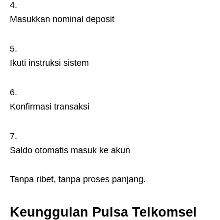
Masukkan nominal deposit
Ikuti instruksi sistem
Konfirmasi transaksi
Saldo otomatis masuk ke akun
Tanpa ribet, tanpa proses panjang.
Keunggulan Pulsa Telkomsel