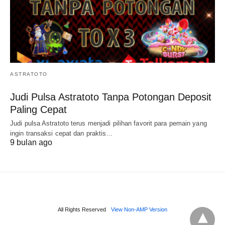
ASTRATOTO
Judi Pulsa Astratoto Tanpa Potongan Deposit
Paling Cepat
Judi pulsa Astratoto terus menjadi pilihan favorit para pemain yang
ingin transaksi cepat dan praktis…
9 bulan ago
All Rights Reserved
View Non-AMP Version