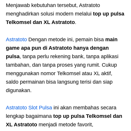
Menjawab kebutuhan tersebut, Astratoto
menghadirkan solusi modern melalui
top up pulsa
Telkomsel dan XL Astratoto
.
Astratoto
Dengan metode ini, pemain bisa
main
game apa pun di Astratoto hanya dengan
pulsa
, tanpa perlu rekening bank, tanpa aplikasi
tambahan, dan tanpa proses yang rumit. Cukup
menggunakan nomor Telkomsel atau XL aktif,
saldo permainan bisa langsung terisi dan siap
digunakan.
Astratoto Slot Pulsa
ini akan membahas secara
lengkap bagaimana
top up pulsa Telkomsel dan
XL Astratoto
menjadi metode favorit,