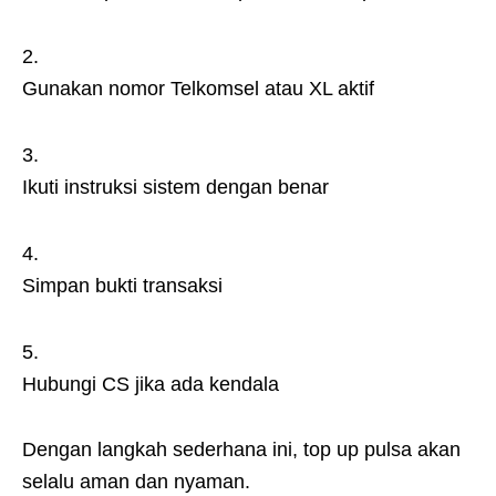
Gunakan nomor Telkomsel atau XL aktif
Ikuti instruksi sistem dengan benar
Simpan bukti transaksi
Hubungi CS jika ada kendala
Dengan langkah sederhana ini, top up pulsa akan
selalu aman dan nyaman.