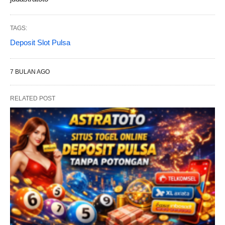
TAGS:
Deposit Slot Pulsa
7 BULAN AGO
RELATED POST