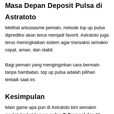
Masa Depan Deposit Pulsa di
Astratoto
Melihat antusiasme pemain, metode top up pulsa
diprediksi akan terus menjadi favorit. Astratoto juga
terus meningkatkan sistem agar transaksi semakin
cepat, aman, dan stabil.
Bagi pemain yang menginginkan cara bermain
tanpa hambatan, top up pulsa adalah pilihan
terbaik saat ini.
Kesimpulan
Main game apa pun di Astratoto kini semakin